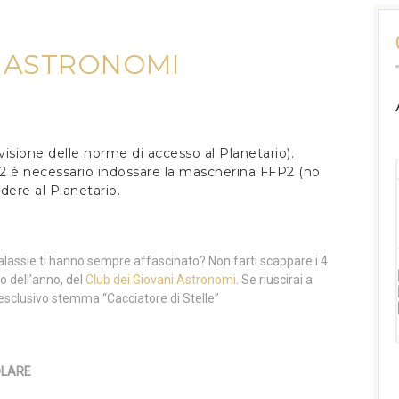
I ASTRONOMI
 visione delle norme di accesso al Planetario).
22 è necessario indossare la mascherina FFP2 (no
edere al Planetario.
galassie ti hanno sempre affascinato? Non farti scappare i 4
o dell’anno, del
Club dei Giovani Astronomi
. Se riuscirai a
e l’esclusivo stemma “Cacciatore di Stelle”
OLARE