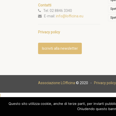
Spe
Contatti
Spe
Tel. 02 8846 3340
E-mail:
info@lofficina.eu
Spe
Privacy policy
Iscriviti alla newsletter
Associazione LOfficina
© 2020 -
Privacy policy
|
Questo sito utilizza cookie, anche di terze parti, per inviarti pubbl
Chiudendo questo banne