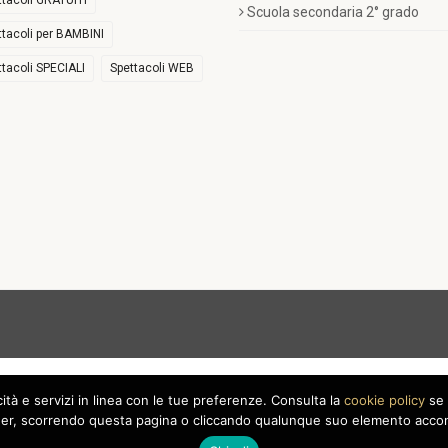
ttacoli GRATUITI
Scuola secondaria 2° grado
ttacoli per BAMBINI
ttacoli SPECIALI
Spettacoli WEB
icità e servizi in linea con le tue preferenze. Consulta la
cookie policy
se 
r, scorrendo questa pagina o cliccando qualunque suo elemento acconse