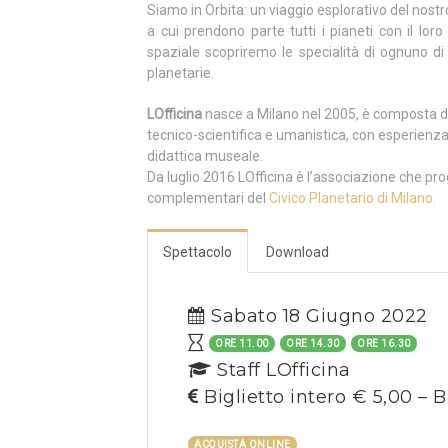
Siamo in Orbita: un viaggio esplorativo del nos
a cui prendono parte tutti i pianeti con il lo
spaziale scopriremo le specialità di ognuno di 
planetarie.
LOfficina
nasce a Milano nel 2005, è composta d
tecnico-scientifica e umanistica, con esperienza
didattica museale.
Da luglio 2016 LOfficina è l’associazione che pro
complementari del
Civico Planetario di Milano.
Spettacolo
Download
Sabato 18 Giugno 2022
ORE 11.00
ORE 14.30
ORE 16.30
Staff LOfficina
Biglietto intero € 5,00 – B
ACQUISTA ONLINE