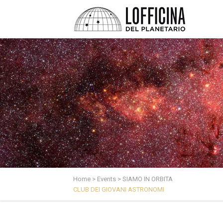
Home
>
Events
>
SIAMO IN ORBITA
CLUB DEI GIOVANI ASTRONOMI