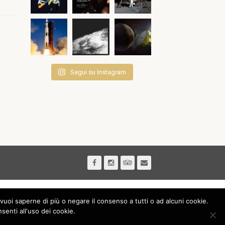
Segui su Instagram
vuoi saperne di più o negare il consenso a tutti o ad alcuni cookie.
nti all'uso dei cookie.