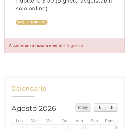
ridotto € 3,00
(Biglietti acquistabili
solo online)
ACQUISTA ONLINE
A conferenza iniziata è vietato l’ingresso.
Calendario
Agosto 2026
today
Lun
Mar
Mer
Gio
Ven
Sab
Dom
27
28
29
30
31
1
2