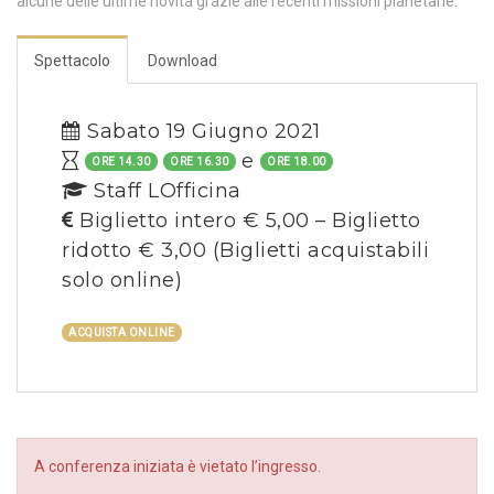
alcune delle ultime novità grazie alle recenti missioni planetarie.
Spettacolo
Download
Sabato 19 Giugno 2021
e
ORE 14.30
ORE 16.30
ORE 18.00
Staff LOfficina
Biglietto intero € 5,00 – Biglietto
ridotto € 3,00
(Biglietti acquistabili
solo online)
ACQUISTA ONLINE
A conferenza iniziata è vietato l’ingresso.