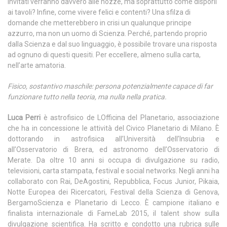
invitati verranno davvero alle nozze, ma soprattutto come disporli
ai tavoli? Infine, come vivere felici e contenti? Una sfilza di
domande che metterebbero in crisi un qualunque principe
azzurro, ma non un uomo di Scienza. Perché, partendo proprio
dalla Scienza e dal suo linguaggio, è possibile trovare una risposta
ad ognuno di questi quesiti. Per eccellere, almeno sulla carta,
nell’arte amatoria.
Fisico, sostantivo maschile: persona potenzialmente capace di far
funzionare tutto nella teoria, ma nulla nella pratica.
Luca Perri
è astrofisico de LOfficina del Planetario, associazione
che ha in concessione le attività del Civico Planetario di Milano. È
dottorando in astrofisica all’Università dell’Insubria e
all’Osservatorio di Brera, ed astronomo dell’Osservatorio di
Merate. Da oltre 10 anni si occupa di divulgazione su radio,
televisioni, carta stampata, festival e social networks. Negli anni ha
collaborato con Rai, DeAgostini, Repubblica, Focus Junior, Pikaia,
Notte Europea dei Ricercatori, Festival della Scienza di Genova,
BergamoScienza e Planetario di Lecco. È campione italiano e
finalista internazionale di FameLab 2015, il talent show sulla
divulgazione scientifica. Ha scritto e condotto una rubrica sulle