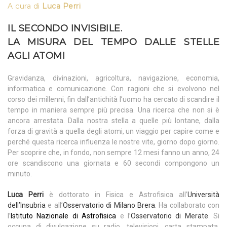
A cura di
Luca Perri
IL SECONDO INVISIBILE.
LA MISURA DEL TEMPO DALLE STELLE
AGLI ATOMI
Gravidanza, divinazioni, agricoltura, navigazione, economia,
informatica e comunicazione. Con ragioni che si evolvono nel
corso dei millenni, fin dall’antichità l’uomo ha cercato di scandire il
tempo in maniera sempre più precisa. Una ricerca che non si è
ancora arrestata. Dalla nostra stella a quelle più lontane, dalla
forza di gravità a quella degli atomi, un viaggio per capire come e
perché questa ricerca influenza le nostre vite, giorno dopo giorno.
Per scoprire che, in fondo, non sempre 12 mesi fanno un anno, 24
ore scandiscono una giornata e 60 secondi compongono un
minuto.
Luca Perri
è dottorato in Fisica e Astrofisica all’
Università
dell’Insubria
e all’
Osservatorio di Milano Brera
. Ha collaborato con
l’
Istituto Nazionale di Astrofisica
e l’
Osservatorio di Merate
. Si
occupa di divulgazione su radio, televisioni, carta stampata,