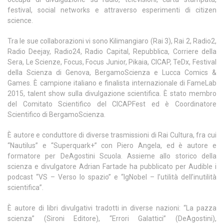
festival, social networks e attraverso esperimenti di citizen
science.
Tra le sue collaborazioni vi sono Kilimangiaro (Rai 3), Rai 2, Radio2,
Radio Deejay, Radio24, Radio Capital, Repubblica, Corriere della
Sera, Le Scienze, Focus, Focus Junior, Pikaia, CICAP, TeDx, Festival
della Scienza di Genova, BergamoScienza e Lucca Comics &
Games. È campione italiano e finalista internazionale di FameLab
2015, talent show sulla divulgazione scientifica. È stato membro
del Comitato Scientifico del CICAPFest ed è Coordinatore
Scientifico di BergamoScienza.
È autore e conduttore di diverse trasmissioni di Rai Cultura, fra cui
“Nautilus” e “Superquark+” con Piero Angela, ed è autore e
formatore per DeAgostini Scuola. Assieme allo storico della
scienza e divulgatore Adrian Fartade ha pubblicato per Audible i
podcast “VS – Verso lo spazio” e “IgNobel – l’utilità dell’inutilità
scientifica”.
È autore di libri divulgativi tradotti in diverse nazioni: “La pazza
scienza” (Sironi Editore), “Errori Galattici” (DeAgostini),