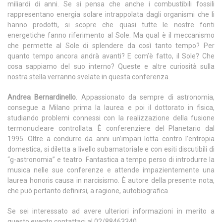
miliardi di anni. Se si pensa che anche i combustibili fossili
rappresentano energia solare intrappolata dagli organismi che li
hanno prodotti, si scopre che quasi tutte le nostre fonti
energetiche fanno riferimento al Sole. Ma qual è il meccanismo
che permette al Sole di splendere da così tanto tempo? Per
quanto tempo ancora andrà avanti? E com’è fatto, il Sole? Che
cosa sappiamo del suo interno? Queste e altre curiosità sulla
nostra stella verranno svelate in questa conferenza.
Andrea Bernardinello
. Appassionato da sempre di astronomia,
consegue a Milano prima la laurea e poi il dottorato in fisica,
studiando problemi connessi con la realizzazione della fusione
termonucleare controllata. È conferenziere del Planetario dal
1995. Oltre a condurre da anni un’impari lotta contro l’entropia
domestica, si diletta a livello subamatoriale e con esiti discutibili di
“g-astronomia” e teatro. Fantastica a tempo perso di introdurre la
musica nelle sue conferenze e attende impazientemente una
laurea honoris causa in narcisismo. È autore della presente nota,
che può pertanto definirsi, a ragione, autobiografica.
Se sei interessato ad avere ulteriori informazioni in merito a
questo evento contattaci al 02/88463340.