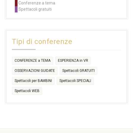
Conferenze a tema
11:00
11:00
11:00
11:00
11:00
11:00
14:30
Spettacoli gratuiti
14:30
14:30
14:30
14:30
14:30
14:30
16:30
17:30
17:30
18:30
21:00
16:30
18:00
+2 more
31
1
2
3
4
5
6
11:00
14:30
Tipi di conferenze
17:30
CONFERENZE a TEMA
ESPERIENZA in VR
OSSERVAZIONI GUIDATE
Spettacoli GRATUITI
Spettacoli per BAMBINI
Spettacoli SPECIALI
Spettacoli WEB