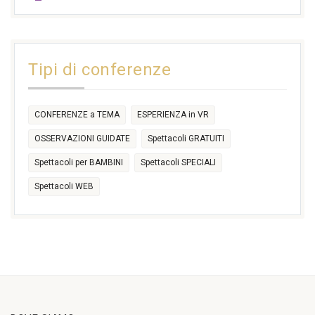
17:30
17:30
18:30
21:00
16:30
18:00
+2 more
31
1
2
3
4
5
6
11:00
14:30
Tipi di conferenze
17:30
CONFERENZE a TEMA
ESPERIENZA in VR
OSSERVAZIONI GUIDATE
Spettacoli GRATUITI
Spettacoli per BAMBINI
Spettacoli SPECIALI
Spettacoli WEB