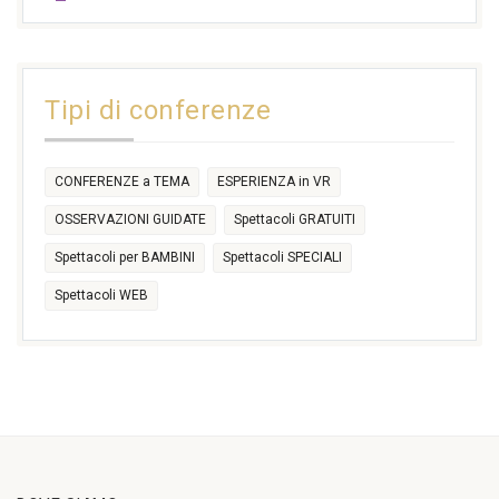
17:30
17:30
18:30
21:00
16:30
18:00
+2 more
31
1
2
3
4
5
6
11:00
14:30
Tipi di conferenze
17:30
CONFERENZE a TEMA
ESPERIENZA in VR
OSSERVAZIONI GUIDATE
Spettacoli GRATUITI
Spettacoli per BAMBINI
Spettacoli SPECIALI
Spettacoli WEB