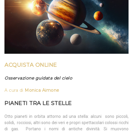
ACQUISTA ONLINE
Osservazione guidata del cielo
A cura di
Monica Aimone
PIANETI TRA LE STELLE
Otto pianeti in orbita attorno ad una stella: alcuni sono piccoli,
solidi, rocciosi, altri sono dei veri e propri spettacolari colossi ricchi
di gas. Portano i nomi di antiche divinità. Si muovono