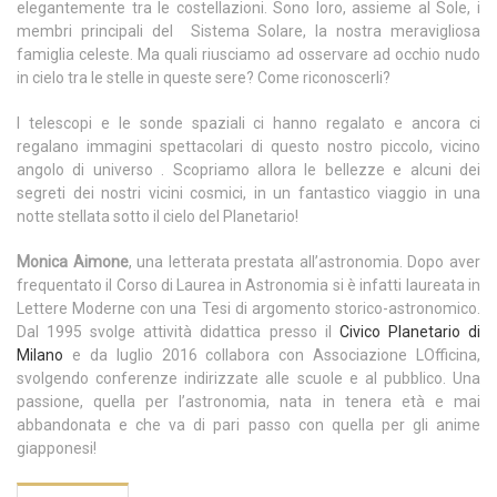
elegantemente tra le costellazioni. Sono loro, assieme al Sole, i
membri principali del Sistema Solare, la nostra meravigliosa
famiglia celeste. Ma quali riusciamo ad osservare ad occhio nudo
in cielo tra le stelle in queste sere? Come riconoscerli?
I telescopi e le sonde spaziali ci hanno regalato e ancora ci
regalano immagini spettacolari di questo nostro piccolo, vicino
angolo di universo . Scopriamo allora le bellezze e alcuni dei
segreti dei nostri vicini cosmici, in un fantastico viaggio in una
notte stellata sotto il cielo del Planetario!
Monica Aimone
, una letterata prestata all’astronomia. Dopo aver
frequentato il Corso di Laurea in Astronomia si è infatti laureata in
Lettere Moderne con una Tesi di argomento storico-astronomico.
Dal 1995 svolge attività didattica presso il
Civico Planetario di
Milano
e da luglio 2016 collabora con Associazione LOfficina,
svolgendo conferenze indirizzate alle scuole e al pubblico. Una
passione, quella per l’astronomia, nata in tenera età e mai
abbandonata e che va di pari passo con quella per gli anime
giapponesi!