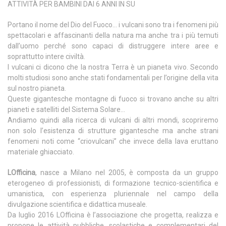
ATTIVITÀ PER BAMBINI DAI 6 ANNI IN SU
Portano il nome del Dio del Fuoco… i vulcani sono tra i fenomeni più
spettacolari e affascinanti della natura ma anche tra i più temuti
dall’uomo perché sono capaci di distruggere intere aree e
soprattutto intere civiltà.
I vulcani ci dicono che la nostra Terra è un pianeta vivo. Secondo
molti studiosi sono anche stati fondamentali per l’origine della vita
sul nostro pianeta.
Queste gigantesche montagne di fuoco si trovano anche su altri
pianeti e satelliti del Sistema Solare…
Andiamo quindi alla ricerca di vulcani di altri mondi, scopriremo
non solo l’esistenza di strutture gigantesche ma anche strani
fenomeni noti come “criovulcani” che invece della lava eruttano
materiale ghiacciato.
LOfficina
, nasce a Milano nel 2005, è composta da un gruppo
eterogeneo di professionisti, di formazione tecnico-scientifica e
umanistica, con esperienza pluriennale nel campo della
divulgazione scientifica e didattica museale.
Da luglio 2016 LOfficina è l’associazione che progetta, realizza e
propone le attività pubbliche, scolastiche e complementari del