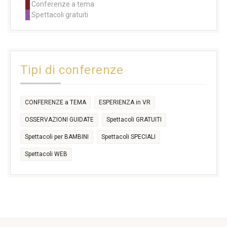
Conferenze a tema
11:00
11:00
11:00
11:00
11:00
11:00
14:30
Spettacoli gratuiti
14:30
14:30
14:30
14:30
14:30
14:30
16:30
17:30
17:30
18:30
21:00
16:30
18:00
+2 more
31
1
2
3
4
5
6
11:00
14:30
Tipi di conferenze
17:30
CONFERENZE a TEMA
ESPERIENZA in VR
OSSERVAZIONI GUIDATE
Spettacoli GRATUITI
Spettacoli per BAMBINI
Spettacoli SPECIALI
Spettacoli WEB