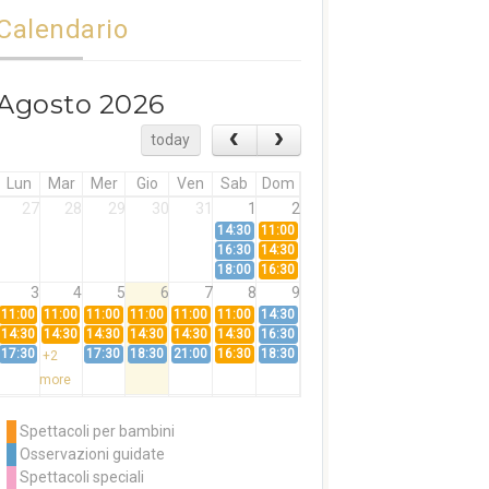
Calendario
Agosto 2026
today
Lun
Mar
Mer
Gio
Ven
Sab
Dom
27
28
29
30
31
1
2
14:30
11:00
16:30
14:30
18:00
16:30
3
4
5
6
7
8
9
11:00
11:00
11:00
11:00
11:00
11:00
14:30
14:30
14:30
14:30
14:30
14:30
14:30
16:30
17:30
17:30
18:30
21:00
16:30
18:30
+2
more
10
11
12
13
14
15
16
11:00
14:30
11:00
Spettacoli per bambini
14:30
16:30
14:30
Osservazioni guidate
18:00
16:30
+3
Spettacoli speciali