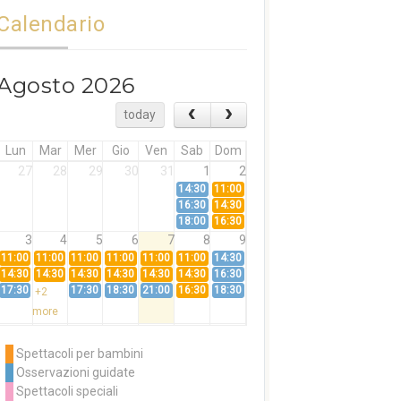
Calendario
Agosto 2026
today
Lun
Mar
Mer
Gio
Ven
Sab
Dom
27
28
29
30
31
1
2
14:30
11:00
16:30
14:30
18:00
16:30
3
4
5
6
7
8
9
11:00
11:00
11:00
11:00
11:00
11:00
14:30
14:30
14:30
14:30
14:30
14:30
14:30
16:30
17:30
17:30
18:30
21:00
16:30
18:30
+2
more
10
11
12
13
14
15
16
11:00
14:30
11:00
Spettacoli per bambini
14:30
16:30
14:30
Osservazioni guidate
18:00
16:30
+3
Spettacoli speciali