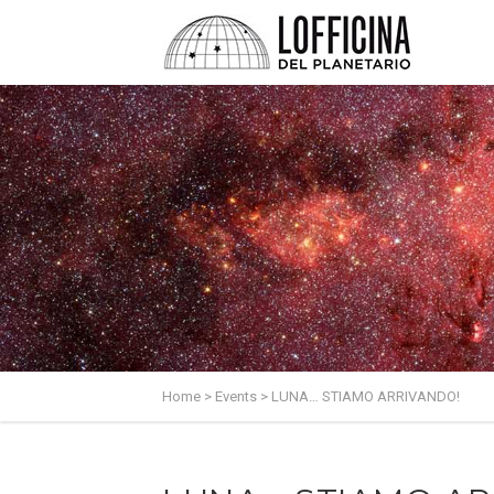
Home
>
Events
>
LUNA… STIAMO ARRIVANDO!