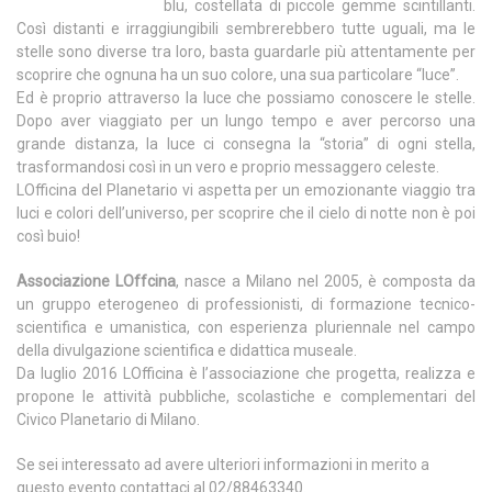
blu, costellata di piccole gemme scintillanti.
Così distanti e irraggiungibili sembrerebbero tutte uguali, ma le
stelle sono diverse tra loro, basta guardarle più attentamente per
scoprire che ognuna ha un suo colore, una sua particolare “luce”.
Ed è proprio attraverso la luce che possiamo conoscere le stelle.
Dopo aver viaggiato per un lungo tempo e aver percorso una
grande distanza, la luce ci consegna la “storia” di ogni stella,
trasformandosi così in un vero e proprio messaggero celeste.
LOfficina del Planetario vi aspetta per un emozionante viaggio tra
luci e colori dell’universo, per scoprire che il cielo di notte non è poi
così buio!
Associazione LOffcina
, nasce a Milano nel 2005, è composta da
un gruppo eterogeneo di professionisti, di formazione tecnico-
scientifica e umanistica, con esperienza pluriennale nel campo
della divulgazione scientifica e didattica museale.
Da luglio 2016 LOfficina è l’associazione che progetta, realizza e
propone le attività pubbliche, scolastiche e complementari del
Civico Planetario di Milano.
Se sei interessato ad avere ulteriori informazioni in merito a
questo evento contattaci al 02/88463340.