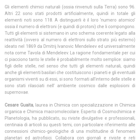
Gli elementi chimici naturali (ossia rinvenuti sulla Terra) sono 96.
Altri 22 sono stati prodotti artificialmente, quindi in totale gli
elementi noti sono 118. A distinguerli è il loro ‘numero atomico’
ossia il numero di elettroni (e quindi di protoni) che li compongono.
Tutti gli elementi si sistemano in uno schema coerente legato alla
reattività (ovvero al numero di elettroni sullo strato più esterno)
ideato nel 1869 da Dmitrij Ivanovic Mendeleev ed universalmente
nota come Tavola di Mendeleev. La ragione fondamentale per cui
ci piacciono tanto le stelle è probabilmente molto semplice: siamo
figli delle stelle, nel senso che tutti gli elementi naturali, quindi
anche gli elementi basilari che costituiscono i pianeti e gli eventuali
organismi viventi su di essi, si sono formati all’interno delle stelle e
sono stati rilasciati nell’ ambiente cosmico dalle esplosioni di
supernovae.
Cesare Guaita
, laurea in Chimica con specializzazione in Chimica
organica e Chimica macromolecolare. Esperto di Cosmochimica e
Planetologia, ha pubblicato, su riviste divulgative e professionali,
centinaia di articoli su questi temi, con particolare riferimento alle
connessioni chimico-geologiche di una moltitudine di fenomeni
planetari ed astrofisici. Collabora con giornali e riviste e reti