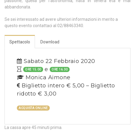
passione, quella per l’astronomia, nata in tenera età e mai
abbandonata.
Se sei interessato ad avere ulteriori informazioni in merito a
questo evento contattaci al 02/88463340.
Spettacolo
Download
Sabato 22 Febbraio 2020
e
ORE 15.00
ORE 16.30
Monica Aimone
Biglietto intero € 5,00 – Biglietto
ridotto € 3,00
ACQUISTA ONLINE
La cassa apre 45 minuti prima.