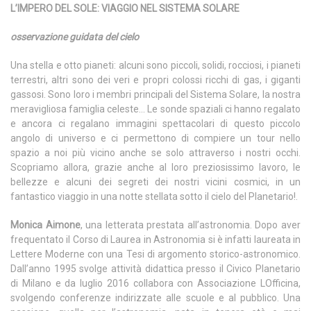
L’IMPERO DEL SOLE: VIAGGIO NEL SISTEMA SOLARE
osservazione guidata del cielo
Una stella e otto pianeti: alcuni sono piccoli, solidi, rocciosi, i pianeti
terrestri, altri sono dei veri e propri colossi ricchi di gas, i giganti
gassosi. Sono loro i membri principali del Sistema Solare, la nostra
meravigliosa famiglia celeste… Le sonde spaziali ci hanno regalato
e ancora ci regalano immagini spettacolari di questo piccolo
angolo di universo e ci permettono di compiere un tour nello
spazio a noi più vicino anche se solo attraverso i nostri occhi.
Scopriamo allora, grazie anche al loro preziosissimo lavoro, le
bellezze e alcuni dei segreti dei nostri vicini cosmici, in un
fantastico viaggio in una notte stellata sotto il cielo del Planetario!.
Monica Aimone
, una letterata prestata all’astronomia. Dopo aver
frequentato il Corso di Laurea in Astronomia si è infatti laureata in
Lettere Moderne con una Tesi di argomento storico-astronomico.
Dall’anno 1995 svolge attività didattica presso il Civico Planetario
di Milano e da luglio 2016 collabora con Associazione LOfficina,
svolgendo conferenze indirizzate alle scuole e al pubblico. Una