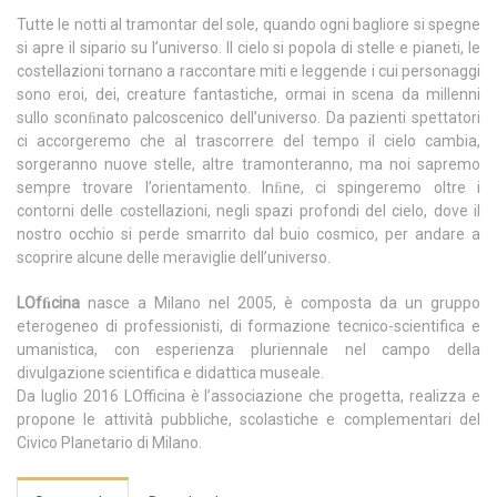
Tutte le notti al tramontar del sole, quando ogni bagliore si spegne
si apre il sipario su l’universo. Il cielo si popola di stelle e pianeti, le
costellazioni tornano a raccontare miti e leggende i cui personaggi
sono eroi, dei, creature fantastiche, ormai in scena da millenni
sullo sconﬁnato palcoscenico dell’universo. Da pazienti spettatori
ci accorgeremo che al trascorrere del tempo il cielo cambia,
sorgeranno nuove stelle, altre tramonteranno, ma noi sapremo
sempre trovare l’orientamento. Inﬁne, ci spingeremo oltre i
contorni delle costellazioni, negli spazi profondi del cielo, dove il
nostro occhio si perde smarrito dal buio cosmico, per andare a
scoprire alcune delle meraviglie dell’universo.
LOfﬁcina
nasce a Milano nel 2005, è composta da un gruppo
eterogeneo di professionisti, di formazione tecnico-scientifica e
umanistica, con esperienza pluriennale nel campo della
divulgazione scientifica e didattica museale.
Da luglio 2016 LOfficina è l’associazione che progetta, realizza e
propone le attività pubbliche, scolastiche e complementari del
Civico Planetario di Milano.