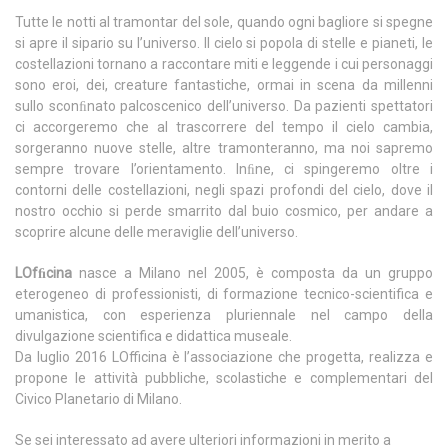
Tutte le notti al tramontar del sole, quando ogni bagliore si spegne
si apre il sipario su l’universo. Il cielo si popola di stelle e pianeti, le
costellazioni tornano a raccontare miti e leggende i cui personaggi
sono eroi, dei, creature fantastiche, ormai in scena da millenni
sullo sconﬁnato palcoscenico dell’universo. Da pazienti spettatori
ci accorgeremo che al trascorrere del tempo il cielo cambia,
sorgeranno nuove stelle, altre tramonteranno, ma noi sapremo
sempre trovare l’orientamento. Inﬁne, ci spingeremo oltre i
contorni delle costellazioni, negli spazi profondi del cielo, dove il
nostro occhio si perde smarrito dal buio cosmico, per andare a
scoprire alcune delle meraviglie dell’universo.
LOfﬁcina
nasce a Milano nel 2005, è composta da un gruppo
eterogeneo di professionisti, di formazione tecnico-scientifica e
umanistica, con esperienza pluriennale nel campo della
divulgazione scientifica e didattica museale.
Da luglio 2016 LOfficina è l’associazione che progetta, realizza e
propone le attività pubbliche, scolastiche e complementari del
Civico Planetario di Milano.
Se sei interessato ad avere ulteriori informazioni in merito a