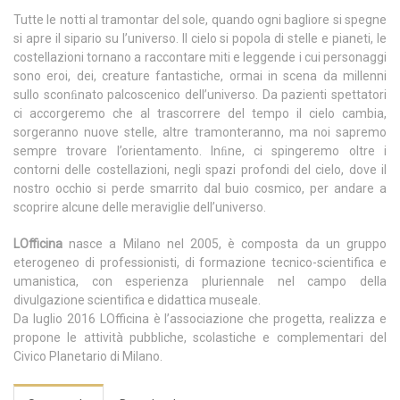
Tutte le notti al tramontar del sole, quando ogni bagliore si spegne
si apre il sipario su l’universo. Il cielo si popola di stelle e pianeti, le
costellazioni tornano a raccontare miti e leggende i cui personaggi
sono eroi, dei, creature fantastiche, ormai in scena da millenni
sullo sconﬁnato palcoscenico dell’universo. Da pazienti spettatori
ci accorgeremo che al trascorrere del tempo il cielo cambia,
sorgeranno nuove stelle, altre tramonteranno, ma noi sapremo
sempre trovare l’orientamento. Inﬁne, ci spingeremo oltre i
contorni delle costellazioni, negli spazi profondi del cielo, dove il
nostro occhio si perde smarrito dal buio cosmico, per andare a
scoprire alcune delle meraviglie dell’universo.
LOfficina
nasce a Milano nel 2005, è composta da un gruppo
eterogeneo di professionisti, di formazione tecnico-scientifica e
umanistica, con esperienza pluriennale nel campo della
divulgazione scientifica e didattica museale.
Da luglio 2016 LOfficina è l’associazione che progetta, realizza e
propone le attività pubbliche, scolastiche e complementari del
Civico Planetario di Milano.