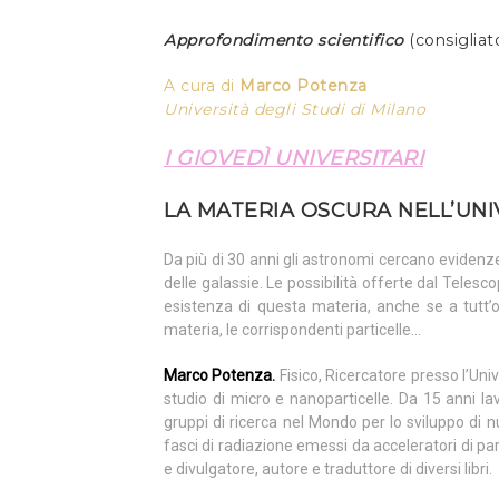
Approfondimento scientifico
(consiglia
A cura di
Marco Potenza
Università degli Studi di Milano
I GIOVEDÌ UNIVERSITARI
LA MATERIA OSCURA NELL’UN
Da più di 30 anni gli astronomi cercano evidenze
delle galassie. Le possibilità offerte dal Tele
esistenza di questa materia, anche se a tutt’o
materia, le corrispondenti particelle…
Marco Potenza.
Fisico, Ricercatore presso l’Uni
studio di micro e nanoparticelle. Da 15 anni l
gruppi di ricerca nel Mondo per lo sviluppo di n
fasci di radiazione emessi da acceleratori di par
e divulgatore, autore e traduttore di diversi libri.