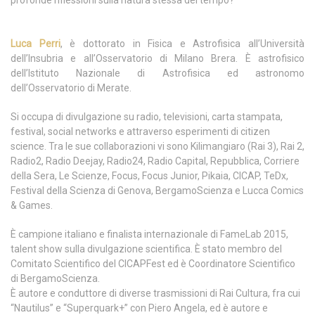
profonde riflessioni sulla natura stessa del tempo?
Luca Perri
, è dottorato in Fisica e Astrofisica all’Università
dell’Insubria e all’Osservatorio di Milano Brera. È astrofisico
dell’Istituto Nazionale di Astrofisica ed astronomo
dell’Osservatorio di Merate.
Si occupa di divulgazione su radio, televisioni, carta stampata,
festival, social networks e attraverso esperimenti di citizen
science. Tra le sue collaborazioni vi sono Kilimangiaro (Rai 3), Rai 2,
Radio2, Radio Deejay, Radio24, Radio Capital, Repubblica, Corriere
della Sera, Le Scienze, Focus, Focus Junior, Pikaia, CICAP, TeDx,
Festival della Scienza di Genova, BergamoScienza e Lucca Comics
& Games.
È campione italiano e finalista internazionale di FameLab 2015,
talent show sulla divulgazione scientifica. È stato membro del
Comitato Scientifico del CICAPFest ed è Coordinatore Scientifico
di BergamoScienza.
È autore e conduttore di diverse trasmissioni di Rai Cultura, fra cui
“Nautilus” e “Superquark+” con Piero Angela, ed è autore e