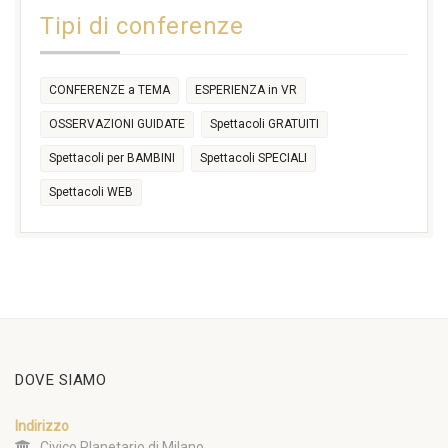
14:30
Tipi di conferenze
17:30
CONFERENZE a TEMA
ESPERIENZA in VR
OSSERVAZIONI GUIDATE
Spettacoli GRATUITI
Spettacoli per BAMBINI
Spettacoli SPECIALI
Spettacoli WEB
DOVE SIAMO
Indirizzo
Civico Planetario di Milano