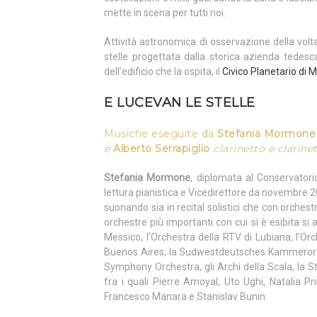
mette in scena per tutti noi.
Attività astronomica di osservazione della volt
stelle progettata dalla storica azienda tedes
dell’edificio che la ospita, il
Civico Planetario di M
E LUCEVAN LE STELLE
Musiche eseguite da
Stefania Mormone
e
Alberto Serrapiglio
clarinetto e clarine
Stefania Mormone
, diplomata al Conservatori
lettura pianistica e Vicedirettore da novembre 
suonando sia in recital solistici che con orchestr
orchestre più importanti con cui si è esibita si 
Messico, l’Orchestra della RTV di Lubiana, l’Or
Buenos Aires, la Sudwestdeutsches Kammerorch
Symphony Orchestra, gli Archi della Scala, la S
fra i quali Pierre Amoyal, Uto Ughi, Natalia P
Francesco Manara e Stanislav Bunin.