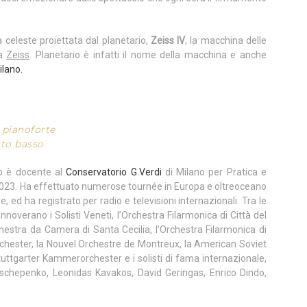
a celeste proiettata dal planetario,
Zeiss IV
, la macchina delle
ca
Zeiss
. Planetario è infatti il nome della macchina e anche
ilano.
pianoforte
tto basso
o è docente al
Conservatorio G.Verdi
di Milano per Pratica e
2023. Ha effettuato numerose tournée in Europa e oltreoceano
e, ed ha registrato per radio e televisioni internazionali. Tra le
annoverano i Solisti Veneti, l’Orchestra Filarmonica di Città del
chestra da Camera di Santa Cecilia, l’Orchestra Filarmonica di
ester, la Nouvel Orchestre de Montreux, la American Soviet
tuttgarter Kammerorchester e i solisti di fama internazionale,
rischepenko, Leonidas Kavakos, David Geringas, Enrico Dindo,