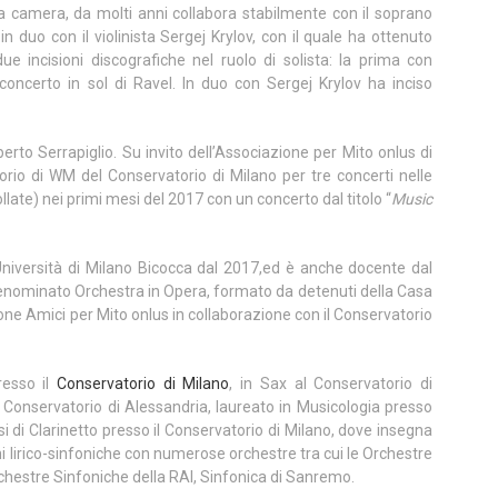
a camera, da molti anni collabora stabilmente con il soprano
n duo con il violinista Sergej Krylov, con il quale ha ottenuto
ue incisioni discografiche nel ruolo di solista: la prima con
 concerto in sol di Ravel. In duo con Sergej Krylov ha inciso
rto Serrapiglio. Su invito dell’Associazione per Mito onlus di
orio di WM del Conservatorio di Milano per tre concerti nelle
llate) nei primi mesi del 2017 con un concerto dal titolo “
Music
Università di Milano Bicocca dal 2017,ed è anche docente dal
denominato Orchestra in Opera, formato da detenuti della Casa
one Amici per Mito onlus in collaborazione con il Conservatorio
resso il
Conservatorio di Milano
, in Sax al Conservatorio di
 Conservatorio di Alessandria, laureato in Musicologia presso
si di Clarinetto presso il Conservatorio di Milano, dove insegna
ni lirico-sinfoniche con numerose orchestre tra cui le Orchestre
rchestre Sinfoniche della RAI, Sinfonica di Sanremo.