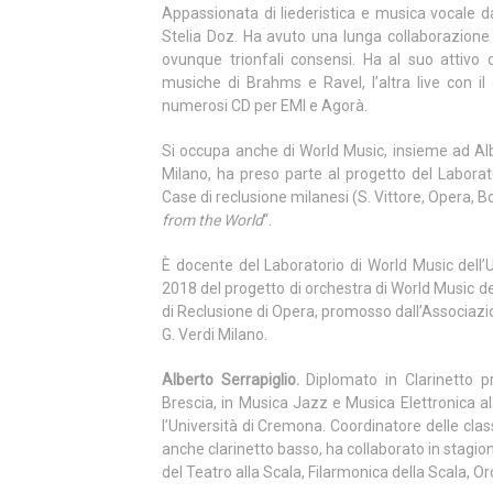
Appassionata di liederistica e musica vocale d
Stelia Doz. Ha avuto una lunga collaborazione i
ovunque trionfali consensi. Ha al suo attivo d
musiche di Brahms e Ravel, l’altra live con il
numerosi CD per EMI e Agorà.
Si occupa anche di World Music, insieme ad Albe
Milano, ha preso parte al progetto del Laborat
Case di reclusione milanesi (S. Vittore, Opera, Bo
from the World
“.
È docente del Laboratorio di World Music dell’
2018 del progetto di orchestra di World Music 
di Reclusione di Opera, promosso dall’Associazi
G. Verdi Milano.
Alberto Serrapiglio.
Diplomato in Clarinetto p
Brescia, in Musica Jazz e Musica Elettronica al
l’Università di Cremona. Coordinatore delle clas
anche clarinetto basso, ha collaborato in stagio
del Teatro alla Scala, Filarmonica della Scala, O