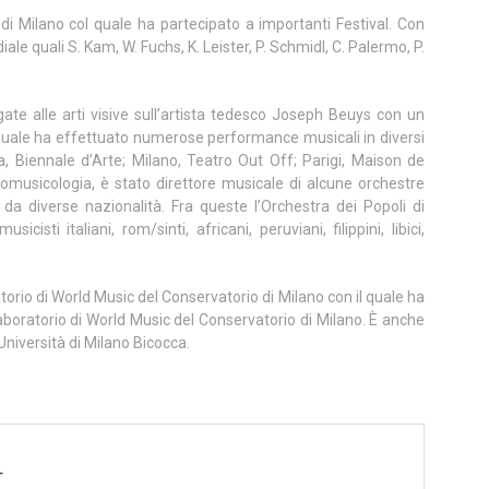
 di Milano col quale ha partecipato a importanti Festival. Con
le quali S. Kam, W. Fuchs, K. Leister, P. Schmidl, C. Palermo, P.
ate alle arti visive sull’artista tedesco Joseph Beuys con un
 quale ha effettuato numerose performance musicali in diversi
ezia, Biennale d’Arte; Milano, Teatro Out Off; Parigi, Maison de
etnomusicologia, è stato direttore musicale di alcune orchestre
da diverse nazionalità. Fra queste l’Orchestra dei Popoli di
isti italiani, rom/sinti, africani, peruviani, filippini, libici,
atorio di World Music del Conservatorio di Milano con il quale ha
boratorio di World Music del Conservatorio di Milano. È anche
Università di Milano Bicocca.
4