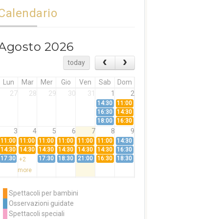
Calendario
Agosto 2026
today
Lun
Mar
Mer
Gio
Ven
Sab
Dom
27
28
29
30
31
1
2
14:30
11:00
16:30
14:30
18:00
16:30
3
4
5
6
7
8
9
11:00
11:00
11:00
11:00
11:00
11:00
14:30
14:30
14:30
14:30
14:30
14:30
14:30
16:30
17:30
17:30
18:30
21:00
16:30
18:30
+2
more
10
11
12
13
14
15
16
11:00
14:30
11:00
Spettacoli per bambini
14:30
16:30
14:30
Osservazioni guidate
18:00
16:30
+3
Spettacoli speciali