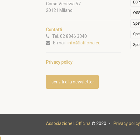
ESP
Corso Venezia 57
20121 Milano
OSS
Spe
Contatti
Spe
Tel. 02 8846 3340
E-mail:
info@lofficina.eu
Spe
Privacy policy
Iscriviti alla newsletter
Associazione LOfficina
© 2020 -
Privacy policy
|