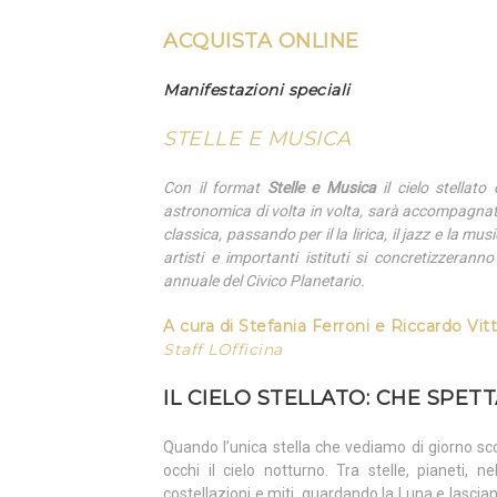
ACQUISTA ONLINE
Manifestazioni speciali
STELLE E MUSICA
Con il format
Stelle e Musica
il cielo stellato
astronomica di volta in volta, sarà accompagnat
classica, passando per il la lirica, il jazz e la m
artisti e importanti istituti si concretizzeran
annuale del Civico Planetario.
A cura di
Stefania
Ferroni e
Riccardo
Vitt
Staff LOfficina
IL CIELO STELLATO: CHE SPET
Quando l’unica stella che vediamo di giorno sco
occhi il cielo notturno. Tra stelle, pianeti,
costellazioni e miti, guardando la Luna e lasci