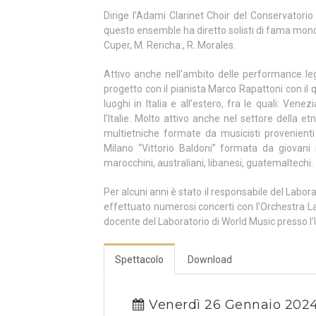
Dirige l’Adami Clarinet Choir del Conservatorio
questo ensemble ha diretto solisti di fama mondia
Cuper, M. Rericha., R. Morales.
Attivo anche nell’ambito delle performance leg
progetto con il pianista Marco Rapattoni con il
luoghi in Italia e all’estero, fra le quali: Ven
l’Italie. Molto attivo anche nel settore della 
multietniche formate da musicisti provenienti 
Milano “Vittorio Baldoni” formata da giovani music
marocchini, australiani, libanesi, guatemaltechi.
Per alcuni anni è stato il responsabile del Labor
effettuato numerosi concerti con l’Orchestra La
docente del Laboratorio di World Music presso l’
Spettacolo
Download
Venerdì 26 Gennaio 202