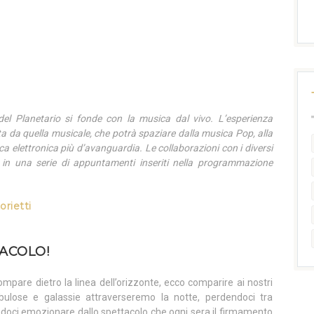
 del Planetario si fonde con la musica dal vivo. L’esperienza
a da quella musicale, che potrà spaziare dalla musica Pop, alla
usica elettronica più d’avanguardia. Le collaborazioni con i diversi
no in una serie di appuntamenti inseriti nella programmazione
orietti
TACOLO!
mpare dietro la linea dell’orizzonte, ecco comparire ai nostri
 nebulose e galassie attraverseremo la notte, perdendoci tra
andoci emozionare dallo spettacolo che ogni sera il firmamento