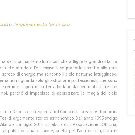
contro l’inquinamento luminoso
ema dell’inquinamento luminoso che affligge le grandi città. La
e delle strade e l’eccessiva luce prodotta rispetto alle reali
preco di energia ma rendono il cielo notturno lattigginoso,
blema non riguarda solo gli astronomi professionisti, che sono
che remote regioni della Terra lontane dai centri abitati (e con
 noi, perché ci impedisce di apprezzare la magia del cielo
onomia. Dopo aver frequentato il Corso di Laurea in Astronomia
a Tesi di argomento storico-astronomico. Dall’anno 1995 svolge
i Milano e da luglio 2016 collabora con Associazione LOfficina,
 al pubblico. Una passione, quella per l’astronomia, nata in