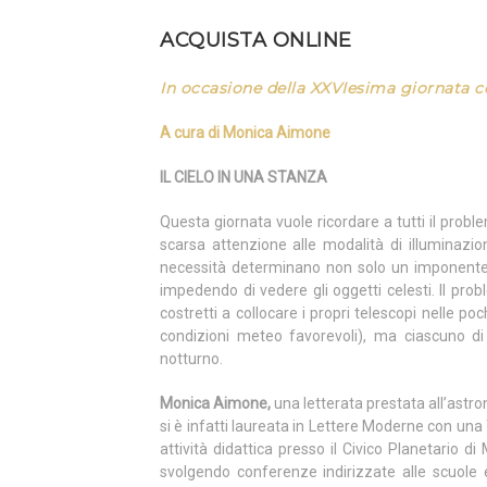
ACQUISTA ONLINE
In occasione della XXVIesima giornata 
A cura di
Monica Aimone
IL CIELO IN UNA STANZA
Questa giornata vuole ricordare a tutti il probl
scarsa attenzione alle modalità di illuminazion
necessità determinano non solo un imponente s
impedendo di vedere gli oggetti celesti. Il pro
costretti a collocare i propri telescopi nelle po
condizioni meteo favorevoli), ma ciascuno di
notturno.
Monica Aimone,
una letterata prestata all’astr
si è infatti laureata in Lettere Moderne con un
attività didattica presso il Civico Planetario d
svolgendo conferenze indirizzate alle scuole e