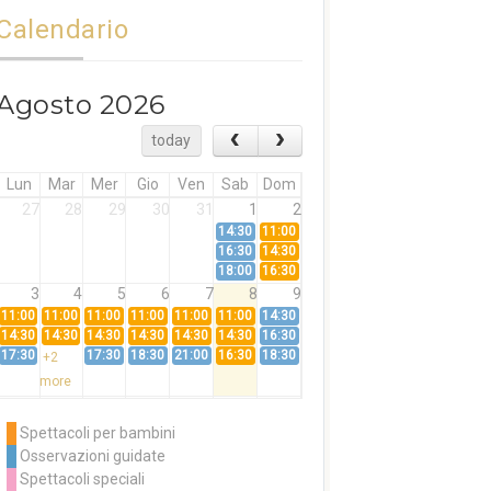
Calendario
Agosto 2026
today
Lun
Mar
Mer
Gio
Ven
Sab
Dom
27
28
29
30
31
1
2
14:30
11:00
16:30
14:30
18:00
16:30
3
4
5
6
7
8
9
11:00
11:00
11:00
11:00
11:00
11:00
14:30
14:30
14:30
14:30
14:30
14:30
14:30
16:30
17:30
17:30
18:30
21:00
16:30
18:30
+2
more
10
11
12
13
14
15
16
11:00
14:30
11:00
Spettacoli per bambini
14:30
16:30
14:30
Osservazioni guidate
18:00
16:30
+3
Spettacoli speciali