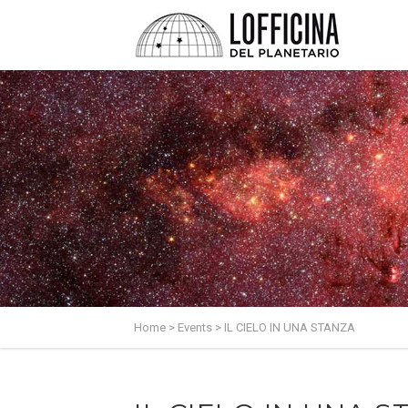
Home
>
Events
>
IL CIELO IN UNA STANZA