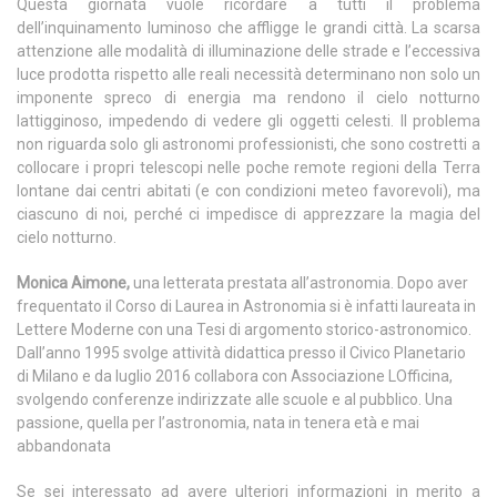
Questa giornata vuole ricordare a tutti il problema
dell’inquinamento luminoso che affligge le grandi città. La scarsa
attenzione alle modalità di illuminazione delle strade e l’eccessiva
luce prodotta rispetto alle reali necessità determinano non solo un
imponente spreco di energia ma rendono il cielo notturno
lattigginoso, impedendo di vedere gli oggetti celesti. Il problema
non riguarda solo gli astronomi professionisti, che sono costretti a
collocare i propri telescopi nelle poche remote regioni della Terra
lontane dai centri abitati (e con condizioni meteo favorevoli), ma
ciascuno di noi, perché ci impedisce di apprezzare la magia del
cielo notturno.
Monica Aimone,
una letterata prestata all’astronomia. Dopo aver
frequentato il Corso di Laurea in Astronomia si è infatti laureata in
Lettere Moderne con una Tesi di argomento storico-astronomico.
Dall’anno 1995 svolge attività didattica presso il Civico Planetario
di Milano e da luglio 2016 collabora con Associazione LOfficina,
svolgendo conferenze indirizzate alle scuole e al pubblico. Una
passione, quella per l’astronomia, nata in tenera età e mai
abbandonata
Se sei interessato ad avere ulteriori informazioni in merito a