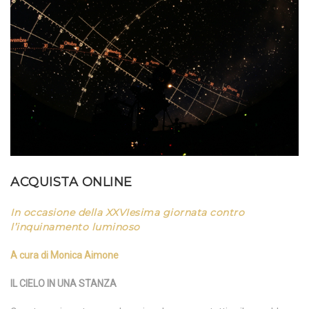
ACQUISTA ONLINE
In occasione della XXVIesima giornata contro
l’inquinamento luminoso
A cura di
Monica Aimone
IL CIELO IN UNA STANZA