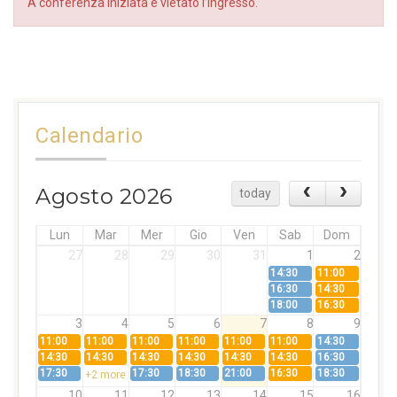
A conferenza iniziata è vietato l’ingresso.
Calendario
Agosto 2026
today
Lun
Mar
Mer
Gio
Ven
Sab
Dom
27
28
29
30
31
1
2
14:30
11:00
16:30
14:30
18:00
16:30
3
4
5
6
7
8
9
11:00
11:00
11:00
11:00
11:00
11:00
14:30
14:30
14:30
14:30
14:30
14:30
14:30
16:30
17:30
17:30
18:30
21:00
16:30
18:30
+2 more
10
11
12
13
14
15
16