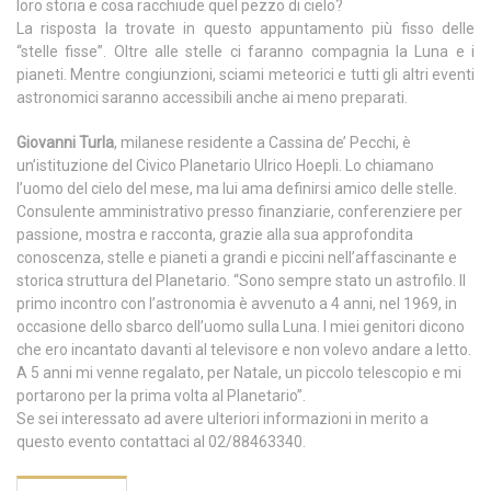
loro storia e cosa racchiude quel pezzo di cielo?
La risposta la trovate in questo appuntamento più fisso delle
“stelle fisse”. Oltre alle stelle ci faranno compagnia la Luna e i
pianeti. Mentre congiunzioni, sciami meteorici e tutti gli altri eventi
astronomici saranno accessibili anche ai meno preparati.
Giovanni Turla
, milanese residente a Cassina de’ Pecchi, è
un’istituzione del Civico Planetario Ulrico Hoepli. Lo chiamano
l’uomo del cielo del mese, ma lui ama definirsi amico delle stelle.
Consulente amministrativo presso finanziarie, conferenziere per
passione, mostra e racconta, grazie alla sua approfondita
conoscenza, stelle e pianeti a grandi e piccini nell’affascinante e
storica struttura del Planetario. “Sono sempre stato un astrofilo. Il
primo incontro con l’astronomia è avvenuto a 4 anni, nel 1969, in
occasione dello sbarco dell’uomo sulla Luna. I miei genitori dicono
che ero incantato davanti al televisore e non volevo andare a letto.
A 5 anni mi venne regalato, per Natale, un piccolo telescopio e mi
portarono per la prima volta al Planetario”.
Se sei interessato ad avere ulteriori informazioni in merito a
questo evento contattaci al 02/88463340.