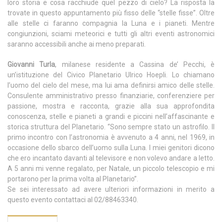
loro storia e cosa racchiude quel pezzo di cielo? La risposta la
trovate in questo appuntamento più fisso delle “stelle fisse”. Oltre
alle stelle ci faranno compagnia la Luna e i pianeti. Mentre
congiunzioni, sciami meteorici e tutti gli altri eventi astronomici
saranno accessibili anche ai meno preparati.
Giovanni Turla
, milanese residente a Cassina de’ Pecchi, è
un’istituzione del Civico Planetario Ulrico Hoepli. Lo chiamano
l’uomo del cielo del mese, ma lui ama definirsi amico delle stelle.
Consulente amministrativo presso finanziarie, conferenziere per
passione, mostra e racconta, grazie alla sua approfondita
conoscenza, stelle e pianeti a grandi e piccini nell’affascinante e
storica struttura del Planetario. “Sono sempre stato un astrofilo. Il
primo incontro con l’astronomia è avvenuto a 4 anni, nel 1969, in
occasione dello sbarco dell’uomo sulla Luna. I miei genitori dicono
che ero incantato davanti al televisore e non volevo andare a letto.
A 5 anni mi venne regalato, per Natale, un piccolo telescopio e mi
portarono per la prima volta al Planetario”.
Se sei interessato ad avere ulteriori informazioni in merito a
questo evento contattaci al 02/88463340.