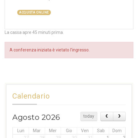
ACQUISTA ONLINE
La cassa apre 45 minuti prima.
A conferenza iniziata è vietato l’ingresso.
Calendario
Agosto 2026
today
Lun
Mar
Mer
Gio
Ven
Sab
Dom
27
28
29
30
31
1
2