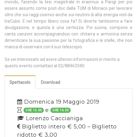
mondo, facendo la tesi magistrale in erasmus a Parigi per poi
essere assunto come post-doc dalla TUM di Monaco per lavorare
oltre che sui raggi cosmici anche sui neutrini di alta energia visti da
IceCube. E nel tempo libero cosa fa? Si diverte tantissimo a fare
divulgazione, e questa è una certezza. Poi suona, compone e
canta canzoni accompagnandosi con chitarra e armonica senza
dimenticare la sua passione per la fotografica e le stelle, che non
manca di osservare con il suo telescopio.
Se sei interessato ad avere ulteriori informazioni in merito a
questo evento contattaci al 02/88463340.
Spettacolo
Download
Domenica 19 Maggio 2019
e
ORE 15.00
ORE 16.30
Lorenzo Caccianiga
Biglietto intero € 5,00 – Biglietto
ridotto € 3,00