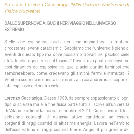
A cura di Lorenzo Caccianiga
INFN (Istituto Nazionale di
Fisica Nucleare)
DALLE SUPERNOVE AI BUCHI NERI:VIAGGIO NELL’UNIVERSO
ESTREMO
Stelle che esplodono, buchi neri che inghiottono la materia
circostante, eventi cataclismici. Sappiamo che l’universo è pieno di
eventi di questo tipo ma dove possiamo trovarli nel pacifico cielo
stellato che ogni sera ci affascina? Dove trova posto un universo
così dinamico ed esplosivo tra quei placidi puntini luminosi che
sembrerebbero, come credevano gli antichi, fermi e immutabili?
Venite a scoprirlo in questa conferenza in cui andremo a scoprire il
lato esplosivo del nostro cielo.
Lorenzo Caccianiga
, Classe 1988, da sempre appassionato di ogni
tipo di scienza ma alla fine fisica batte tutti, si iscrive all’università
di Milano e ottiene la laurea triennale nel 2010. Come lavoro di tesi
seleziona cataloghi di galassie attive candidabili ad essere
sorgenti di raggi cosmici di altissima energia. Lavora nell’ambito
dell’osservatorio di raggi cosmici Pierre Auger, il più grande del