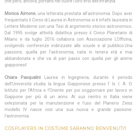
che però, ancora, portano nel cuore i loro eroi dell’infanzia.
Monica Aimone
, una letterata prestata all’astronomia. Dopo aver
frequentato il Corso di Laurea in Astronomia si è infatti laureata in
Lettere Moderne con una Tesi di argomento storico-astronomico.
Dal 1995 svolge attività didattica presso il Civico Planetario di
Milano e da luglio 2016 collabora con Associazione LOfficina,
svolgendo conferenze indirizzate alle scuole e al pubblico.Una
passione, quella per l’astronomia, nata in tenera età e mai
abbandonata e che va di pari passo con quella per gli anime
giapponesi!
Chiara Pasqualini
Laurea in Ingegneria, durante il periodo
dell’Università studia la lingua Giapponese presso l’ Is. I. A. O.
Istituto per l’Africa e l’Oriente per poi soggiornare per lavoro in
Giappone per più di un anno. Al suo rientro in Italia viene
selezionata per la manutenzione e l’uso del Planerio Zeiss
modello IV nasce così una sua nuova e grande passione:
l’astronomia.
COSPLAYERS IN COSTUME SARANNO BENVENUTI!!