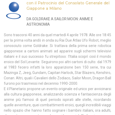
con il Patrocinio del Consolato Generale del
Giappone a Milano
DA GOLDRAKE A SAILOR MOON: ANIME E
ASTRONOMIA
Sono trascorsi 40 anni da quel martedì 4 aprile 1978. Alle ore 18:45
per la prima volta andò in onda su Rai Due Atlas Ufo Robot, meglio
conosciuto come Goldrake. Si trattava della prima serie robotica
giapponese a cartoni animati ad apparire sugli schermi televisivi
italiani e il suo successo fu strepitoso: l’Italia scoprì così il mondo
eroico del Sol Levante. Seguirono poi altri cartoni di culto: dal 1979
al 1983 fecero infatti la loro apparizione ben 150 serie, tra cui
Mazinga Z, Jeeg, Gundam, Capitan Harlock, Star Blazers, Kenshiro,
Conan. Altri, quali i Cavalieri dello Zodiaco, Sailor Moon, Dragon Ball
furono poi trasmessi nel decennio 1990-2000.
E il Planetario propone un evento originale ed unico per avvicinarsi
alla cultura giapponese, analizzando scienza e fantascienza degli
anime più famosi di quel periodo ispirati alle stelle, ricordando
quelle avventure, quei combattimenti eroici, quegli incredibili viaggi
nello spazio che hanno fatto sognare i bambini italiani, ora adulti,