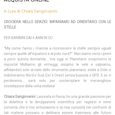
ACQUISTA ONLINE
A cura di Chiara Sangiovanni
CROCIERA NELLO SPAZIO: IMPARIAMO AD ORIENTARCI CON LE
STELLE
PER BAMBINI DAI 6 ANNI IN SU
“Ma come fanno i marinai a riconoscere le stelle sempre uguali
sempre quelle all’equatore e al polo nord?”. Non siamo certo i primi
a porci questa domanda… ma oggi in Planetario scopriremo la
risposta! Molliamo gli ormeggi, issiamo le vele e salpiamo,
affidandoci solo al cielo dello strumento planetario: stelle e Sole ci
indicheranno Nord e Sud, Est e Ovest senza bussola o GPS. E se ci
perderemo… sarà solo per contemplare le meravigliose
costellazioni della volta stellata!
Chiara Sangiovanni
. Laureata in Fisica, ho una grande passione per
la didattica e la divulgazione scientifica per ragazzi e sono
convinta che il mio entusiasmo e la mia curiosità nei confronti di
tali materie possano e debbano essere trasmessi alle future