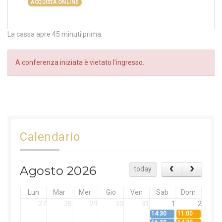
ACQUISTA ONLINE
La cassa apre 45 minuti prima.
A conferenza iniziata è vietato l’ingresso.
Calendario
Agosto 2026
today
Lun
Mar
Mer
Gio
Ven
Sab
Dom
27
28
29
30
31
1
2
14:30
11:00