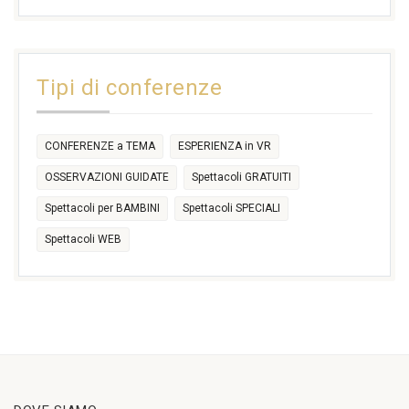
17:30
17:30
18:30
21:00
16:30
18:00
+2 more
31
1
2
3
4
5
6
11:00
14:30
Tipi di conferenze
17:30
CONFERENZE a TEMA
ESPERIENZA in VR
OSSERVAZIONI GUIDATE
Spettacoli GRATUITI
Spettacoli per BAMBINI
Spettacoli SPECIALI
Spettacoli WEB