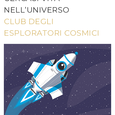
NELL’UNIVERSO
CLUB DEGLI
ESPLORATORI COSMICI