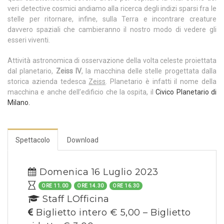
veri detective cosmici andiamo alla ricerca degli indizi sparsi fra le
stelle per ritornare, infine, sulla Terra e incontrare creature
davvero spaziali che cambieranno il nostro modo di vedere gli
esseri viventi.
Attività astronomica di osservazione della volta celeste proiettata
dal planetario,
Zeiss IV
, la macchina delle stelle progettata dalla
storica azienda tedesca
Zeiss
. Planetario è infatti il nome della
macchina e anche dell’edificio che la ospita, il
Civico Planetario di
Milano.
Spettacolo
Download
Domenica 16 Luglio 2023
ORE 11.00
ORE 14.30
ORE 16.30
Staff LOfficina
Biglietto intero € 5,00 – Biglietto