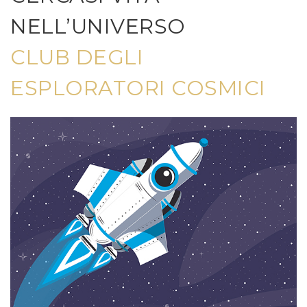
NELL’UNIVERSO
CLUB DEGLI
ESPLORATORI COSMICI