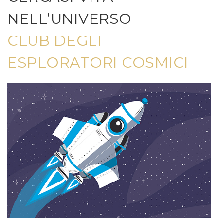
NELL’UNIVERSO
CLUB DEGLI
ESPLORATORI COSMICI