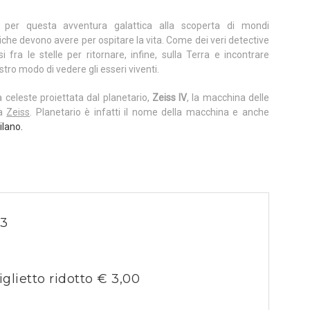
e per questa avventura galattica alla scoperta di mondi
iche devono avere per ospitare la vita. Come dei veri detective
i fra le stelle per ritornare, infine, sulla Terra e incontrare
tro modo di vedere gli esseri viventi.
a celeste proiettata dal planetario,
Zeiss IV
, la macchina delle
ca
Zeiss
. Planetario è infatti il nome della macchina e anche
ilano.
23
iglietto ridotto € 3,00