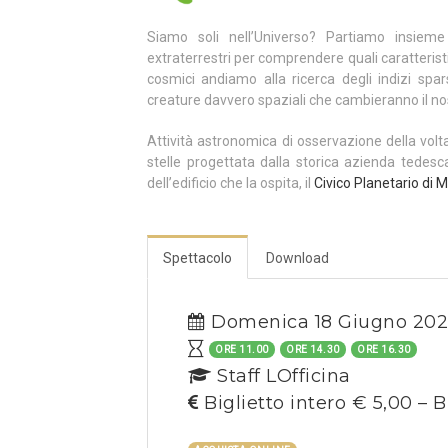
Siamo soli nell’Universo? Partiamo insiem
extraterrestri per comprendere quali caratterist
cosmici andiamo alla ricerca degli indizi spars
creature davvero spaziali che cambieranno il nos
Attività astronomica di osservazione della volt
stelle progettata dalla storica azienda tedes
dell’edificio che la ospita, il
Civico Planetario di M
Spettacolo
Download
Domenica 18 Giugno 20
ORE 11.00
ORE 14.30
ORE 16.30
Staff LOfficina
Biglietto intero € 5,00 – B