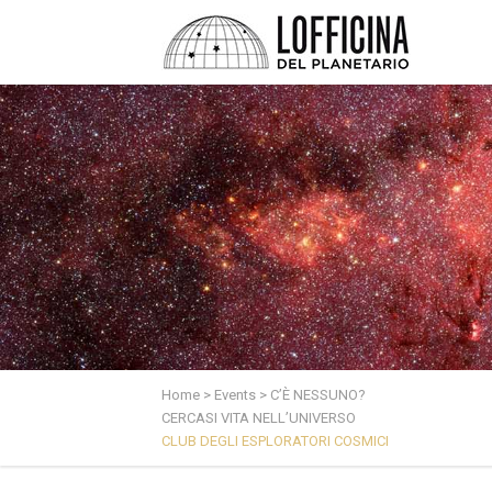
Home
>
Events
>
C’È NESSUNO?
CERCASI VITA NELL’UNIVERSO
CLUB DEGLI ESPLORATORI COSMICI