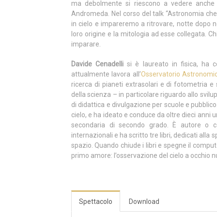
ma debolmente si riescono a vedere anche 
Andromeda. Nel corso del talk “Astronomia che p
in cielo e impareremo a ritrovare, notte dopo n
loro origine e la mitologia ad esse collegata. Ch
imparare.
Davide Cenadelli
si è laureato in fisica, ha 
attualmente lavora all’
Osservatorio Astronomi
ricerca di pianeti extrasolari e di fotometria e 
della scienza – in particolare riguardo allo svilup
di didattica e divulgazione per scuole e pubblic
cielo, e ha ideato e conduce da oltre dieci anni u
secondaria di secondo grado. È autore o co-
internazionali e ha scritto tre libri, dedicati all
spazio. Quando chiude i libri e spegne il compute
primo amore: l’osservazione del cielo a occhio nud
Spettacolo
Download