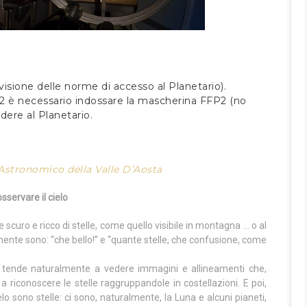
 visione delle norme di accesso al Planetario).
22 è necessario indossare la mascherina FFP2 (no
edere al Planetario.
Astronomico della Valle D’Aosta
ervare il cielo
scuro e ricco di stelle, come quello visibile in montagna … o al
ente sono: “che bello!” e “quante stelle, che confusione, come
nte tende naturalmente a vedere immagini e allineamenti che,
a riconoscere le stelle raggruppandole in costellazioni. E poi,
elo sono stelle: ci sono, naturalmente, la Luna e alcuni pianeti,