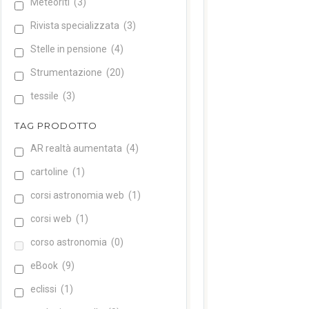
Meteoriti
(3)
Rivista specializzata
(3)
Stelle in pensione
(4)
Strumentazione
(20)
tessile
(3)
TAG PRODOTTO
AR realtà aumentata
(4)
cartoline
(1)
corsi astronomia web
(1)
corsi web
(1)
corso astronomia
(0)
eBook
(9)
eclissi
(1)