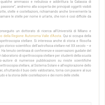
qualche ammasso e nebulosa e addirittura la Galassia di
assione”, andremo alla scoperta dei principali oggetti visibili
otte, stelle e costellazioni, richiamando anche brevemente la
iamare le stelle per nome è un’arte, che non è così difficile da
conseguito un dottorato di ricerca all’Università di Milano e
co della Regione Autonoma Valle d’Aosta
. Qui si occupa della
spettroscopia stellare. Si interessa anche di storia e filosofia
po storico-scientifico dell’astrofisica stellare nel XX secolo – e
o. Ha tenuto centinaia di conferenze e osservazioni guidate del
n laboratorio di spettroscopia stellare per studenti della scuola
autore di numerose pubblicazioni su riviste scientifiche
a spettroscopia stellare, al Sistema Solare e all’esplorazione dello
r, sfruttando il buio cielo valdostano, torna con piacere al suo
o e la storia delle costellazioni e dei nomi delle stelle.