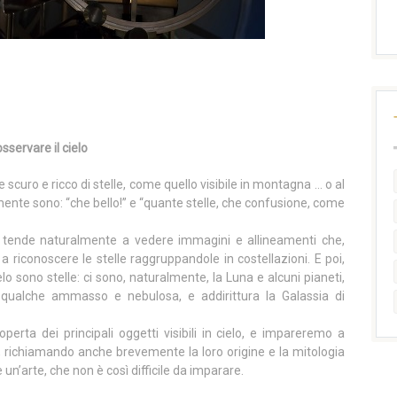
ervare il cielo
scuro e ricco di stelle, come quello visibile in montagna … o al
ente sono: “che bello!” e “quante stelle, che confusione, come
nte tende naturalmente a vedere immagini e allineamenti che,
a riconoscere le stelle raggruppandole in costellazioni. E poi,
elo sono stelle: ci sono, naturalmente, la Luna e alcuni pianeti,
ualche ammasso e nebulosa, e addirittura la Galassia di
erta dei principali oggetti visibili in cielo, e impareremo a
ni, richiamando anche brevemente la loro origine e la mitologia
un’arte, che non è così difficile da imparare.