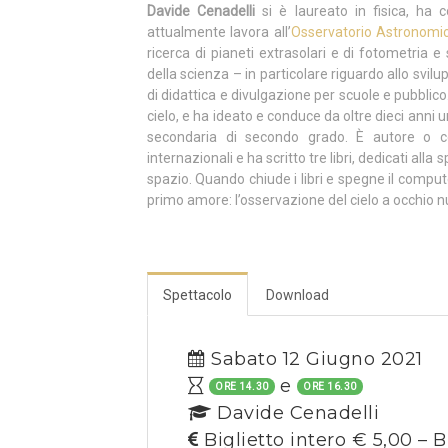
Davide Cenadelli
si è laureato in fisica, ha 
attualmente lavora all’
Osservatorio Astronomi
ricerca di pianeti extrasolari e di fotometria e 
della scienza – in particolare riguardo allo svilup
di didattica e divulgazione per scuole e pubblic
cielo, e ha ideato e conduce da oltre dieci anni u
secondaria di secondo grado. È autore o co-
internazionali e ha scritto tre libri, dedicati all
spazio. Quando chiude i libri e spegne il compute
primo amore: l’osservazione del cielo a occhio nud
Spettacolo
Download
Sabato 12 Giugno 2021
e
ORE 14.30
ORE 16.30
Davide Cenadelli
Biglietto intero € 5,00 – B