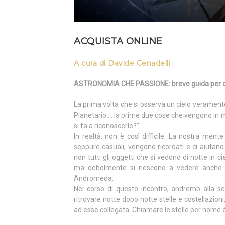
ACQUISTA ONLINE
A cura di Davide Cenadelli
ASTRONOMIA CHE PASSIONE: breve guida per oss
La prima volta che si osserva un cielo veramente 
Planetario … la prime due cose che vengono in m
si fa a riconoscerle?”
In realtà, non è così difficile. La nostra me
seppure casuali, vengono ricordati e ci aiutano 
non tutti gli oggetti che si vedono di notte in ci
ma debolmente si riescono a vedere anche q
Andromeda.
Nel corso di questo incontro, andremo alla scop
ritrovare notte dopo notte stelle e costellazio
ad esse collegata. Chiamare le stelle per nome è 