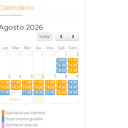
Calendario
Agosto 2026
today
Lun
Mar
Mer
Gio
Ven
Sab
Dom
27
28
29
30
31
1
2
14:30
11:00
16:30
14:30
18:00
16:30
3
4
5
6
7
8
9
11:00
11:00
11:00
11:00
11:00
11:00
14:30
14:30
14:30
14:30
14:30
14:30
14:30
16:30
17:30
17:30
18:30
21:00
16:30
18:30
+2
more
10
11
12
13
14
15
16
11:00
14:30
11:00
Spettacoli per bambini
14:30
16:30
14:30
Osservazioni guidate
18:00
16:30
+3
Spettacoli speciali