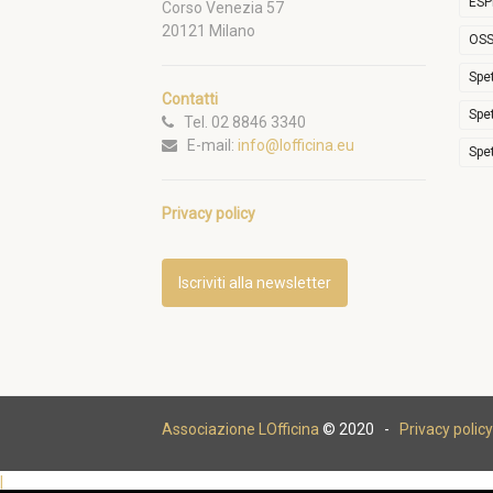
ESP
Corso Venezia 57
20121 Milano
OSS
Spe
Contatti
Spe
Tel. 02 8846 3340
E-mail:
info@lofficina.eu
Spe
Privacy policy
Iscriviti alla newsletter
Associazione LOfficina
© 2020 -
Privacy policy
|