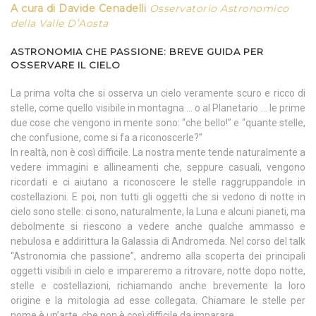
A cura di Davide Cenadelli
Osservatorio Astronomico
della Valle D’Aosta
ASTRONOMIA CHE PASSIONE: BREVE GUIDA PER
OSSERVARE IL CIELO
La prima volta che si osserva un cielo veramente scuro e ricco di
stelle, come quello visibile in montagna … o al Planetario … le prime
due cose che vengono in mente sono: “che bello!” e “quante stelle,
che confusione, come si fa a riconoscerle?”
In realtà, non è così difficile. La nostra mente tende naturalmente a
vedere immagini e allineamenti che, seppure casuali, vengono
ricordati e ci aiutano a riconoscere le stelle raggruppandole in
costellazioni. E poi, non tutti gli oggetti che si vedono di notte in
cielo sono stelle: ci sono, naturalmente, la Luna e alcuni pianeti, ma
debolmente si riescono a vedere anche qualche ammasso e
nebulosa e addirittura la Galassia di Andromeda. Nel corso del talk
“Astronomia che passione”, andremo alla scoperta dei principali
oggetti visibili in cielo e impareremo a ritrovare, notte dopo notte,
stelle e costellazioni, richiamando anche brevemente la loro
origine e la mitologia ad esse collegata. Chiamare le stelle per
nome è un’arte, che non è così difficile da imparare.