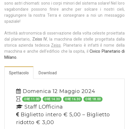
sono astri chiomati: sono i corpi minori del sistema solare! Nel loro
vagabondare possono finire anche per solcare i nostri cieli,
raggiungere la nostra Terra e consegnare a noi un messaggio
spaziale!
Attività astronomica di osservazione della volta celeste proiettata
dal planetario,
Zeiss IV
, la macchina delle stelle progettata dalla
storica azienda tedesca
Zeiss
. Planetario è infatti il nome della
macchina e anche dell’edificio che la ospita, il
Civico Planetario di
Milano.
Spettacolo
Download
Domenica 12 Maggio 2024
ORE 11.00
ORE 14.30
ORE 16.30
ORE 18.00
Staff LOfficina
Biglietto intero € 5,00 – Biglietto
ridotto € 3,00