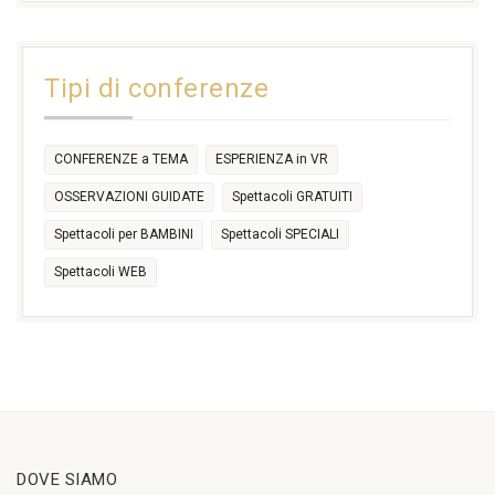
31
1
2
3
4
5
6
11:00
14:30
Tipi di conferenze
17:30
CONFERENZE a TEMA
ESPERIENZA in VR
OSSERVAZIONI GUIDATE
Spettacoli GRATUITI
Spettacoli per BAMBINI
Spettacoli SPECIALI
Spettacoli WEB
DOVE SIAMO