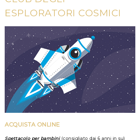
ESPLORATORI COSMICI
ACQUISTA ONLINE
Spettacolo per bambini
(consigliato dai 6 anni in su)