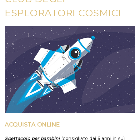
ESPLORATORI COSMICI
ACQUISTA ONLINE
Spettacolo per bambini
(consigliato dai 6 anni in su)