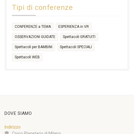
14:30
Tipi di conferenze
17:30
CONFERENZE a TEMA
ESPERIENZA in VR
OSSERVAZIONI GUIDATE
Spettacoli GRATUITI
Spettacoli per BAMBINI
Spettacoli SPECIALI
Spettacoli WEB
DOVE SIAMO
Indirizzo
Civico Planetario di Milano