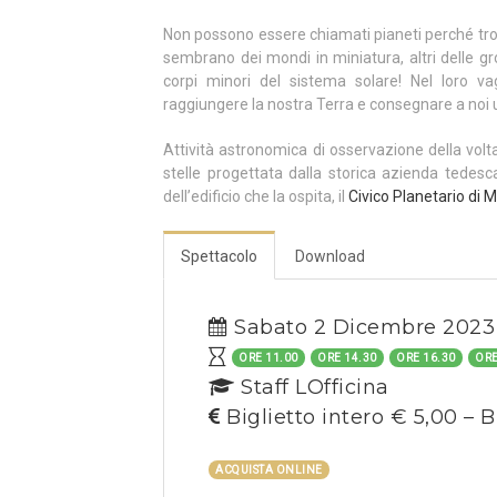
Non possono essere chiamati pianeti perché tropp
sembrano dei mondi in miniatura, altri delle gr
corpi minori del sistema solare! Nel loro va
raggiungere la nostra Terra e consegnare a noi
Attività astronomica di osservazione della volt
stelle progettata dalla storica azienda tedes
dell’edificio che la ospita, il
Civico Planetario di M
Spettacolo
Download
Sabato 2 Dicembre 2023
ORE 11.00
ORE 14.30
ORE 16.30
ORE
Staff LOfficina
Biglietto intero € 5,00 – B
ACQUISTA ONLINE