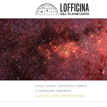
Home
>
Events
>
ASTEROIDI, COMETE
E COMPAGNIA ORBITANTE
CLUB DEGLI ESPLORATORI COSMICI