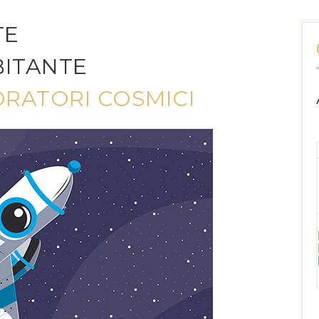
TE
BITANTE
ORATORI COSMICI