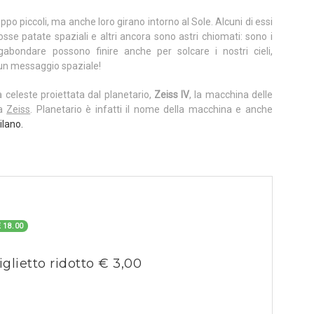
o piccoli, ma anche loro girano intorno al Sole. Alcuni di essi
osse patate spaziali e altri ancora sono astri chiomati: sono i
gabondare possono finire anche per solcare i nostri cieli,
 un messaggio spaziale!
a celeste proiettata dal planetario,
Zeiss IV
, la macchina delle
ca
Zeiss
. Planetario è infatti il nome della macchina e anche
ilano.
 18.00
iglietto ridotto € 3,00