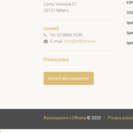
ESP
Corso Venezia 57
20121 Milano
OSS
Spe
Contatti
Spe
Tel. 02 8846 3340
E-mail:
info@lofficina.eu
Spe
Privacy policy
Iscriviti alla newsletter
Associazione LOfficina
© 2020 -
Privacy policy
|