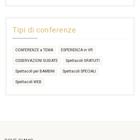
17:30
17:30
18:30
21:00
16:30
18:00
+2 more
31
1
2
3
4
5
6
11:00
14:30
Tipi di conferenze
17:30
CONFERENZE a TEMA
ESPERIENZA in VR
OSSERVAZIONI GUIDATE
Spettacoli GRATUITI
Spettacoli per BAMBINI
Spettacoli SPECIALI
Spettacoli WEB