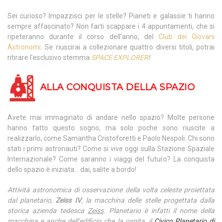
Sei curioso? Impazzisci per le stelle? Pianeti e galassie ti hanno
sempre affascinato? Non farti scappare i 4 appuntamenti, che si
ripeteranno durante il corso dell’anno, del
Club dei Giovani
Astronomi
. Se riuscirai a collezionare quattro diversi titoli, potrai
ritirare l’esclusivo stemma
SPACE EXPLORER
!
ALLA CONQUISTA DELLA SPAZIO
Avete mai immaginato di andare nello spazio? Molte persone
hanno fatto questo sogno, ma solo poche sono riuscite a
realizzarlo, come Samantha Cristoforetti e Paolo Nespoli. Chi sono
stati i primi astronauti? Come si vive oggi sulla Stazione Spaziale
Internazionale? Come saranno i viaggi del futuro? La conquista
dello spazio è iniziata… dai, salite a bordo!
Attività astronomica di osservazione della volta celeste proiettata
dal planetario,
Zeiss IV
, la macchina delle stelle progettata dalla
storica azienda tedesca
Zeiss
. Planetario è infatti il nome della
macchina e anche dell’edificio che la ospita, il
Civico Planetario di