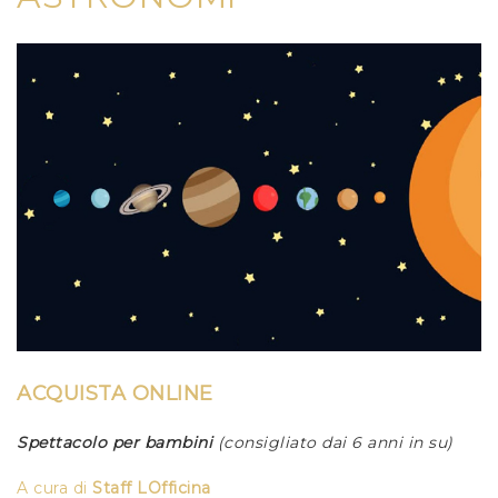
ACQUISTA ONLINE
Spettacolo per bambini
(consigliato dai 6 anni in su)
A cura di
Staff LOfficina