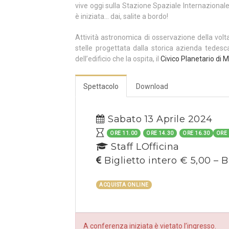
vive oggi sulla Stazione Spaziale Internazional
è iniziata… dai, salite a bordo!
Attività astronomica di osservazione della volt
stelle progettata dalla storica azienda tedes
dell’edificio che la ospita, il
Civico Planetario di M
Spettacolo
Download
Sabato 13 Aprile 2024
ORE 11.00
ORE 14.30
ORE 16.30
ORE 
Staff LOfficina
Biglietto intero € 5,00 – B
ACQUISTA ONLINE
A conferenza iniziata è vietato l’ingresso.