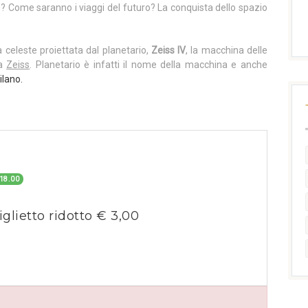
e? Come saranno i viaggi del futuro? La conquista dello spazio
a celeste proiettata dal planetario,
Zeiss IV
, la macchina delle
ca
Zeiss
. Planetario è infatti il nome della macchina e anche
ilano.
18.00
iglietto ridotto € 3,00