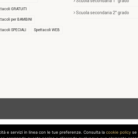
Scuola secondaria 1° grado
ttacoli GRATUITI
Scuola secondaria 2° grado
ttacoli per BAMBINI
ttacoli SPECIALI
Spettacoli WEB
icità e servizi in linea con le tue preferenze. Consulta la
cookie policy
se 