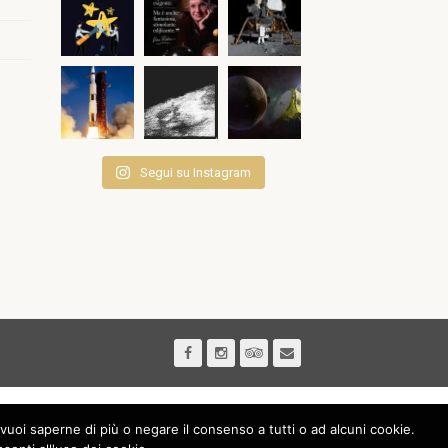
Segui su Instagram
vuoi saperne di più o negare il consenso a tutti o ad alcuni cookie.