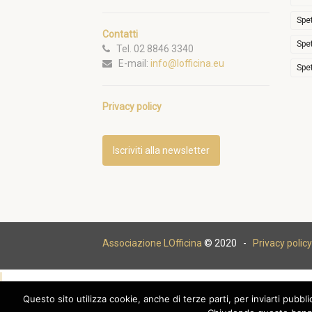
Spe
Contatti
Spe
Tel. 02 8846 3340
E-mail:
info@lofficina.eu
Spe
Privacy policy
Iscriviti alla newsletter
Associazione LOfficina
© 2020 -
Privacy policy
|
Questo sito utilizza cookie, anche di terze parti, per inviarti pubbl