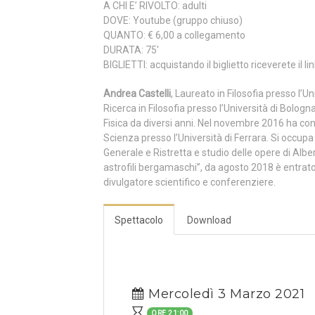
A CHI E’ RIVOLTO: adulti
DOVE: Youtube (gruppo chiuso)
QUANTO: € 6,00 a collegamento
DURATA: 75′
BIGLIETTI: acquistando il biglietto riceverete il li
Andrea Castelli
, Laureato in Filosofia presso l’Un
Ricerca in Filosofia presso l’Università di Bologn
Fisica da diversi anni. Nel novembre 2016 ha c
Scienza presso l’Università di Ferrara. Si occupa d
Generale e Ristretta e studio delle opere di Albe
astrofili bergamaschi”, da agosto 2018 è entrato 
divulgatore scientifico e conferenziere.
Spettacolo
Download
Mercoledì 3 Marzo 2021
ORE 21:00