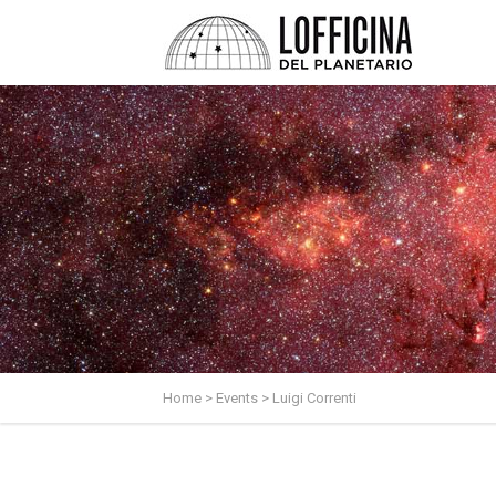
Home
>
Events
>
Luigi Correnti