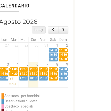
CALENDARIO
Agosto 2026
today
Lun
Mar
Mer
Gio
Ven
Sab
Dom
27
28
29
30
31
1
2
14:30
11:00
16:30
14:30
18:00
16:30
3
4
5
6
7
8
9
11:00
11:00
11:00
11:00
11:00
11:00
14:30
14:30
14:30
14:30
14:30
14:30
14:30
16:30
17:30
17:30
18:30
21:00
16:30
18:30
+2
more
10
11
12
13
14
15
16
11:00
14:30
11:00
Spettacoli per bambini
14:30
16:30
14:30
Osservazioni guidate
18:00
16:30
+3
Spettacoli speciali
more